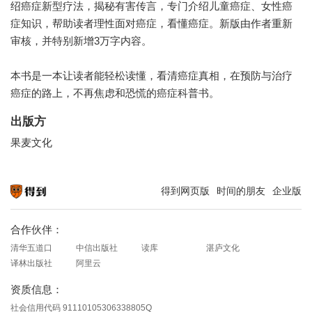
绍癌症新型疗法，揭秘有害传言，专门介绍儿童癌症、女性癌
症知识，帮助读者理性面对癌症，看懂癌症。新版由作者重新
审核，并特别新增3万字内容。
本书是一本让读者能轻松读懂，看清癌症真相，在预防与治疗
癌症的路上，不再焦虑和恐慌的癌症科普书。
出版方
果麦文化
得到网页版
时间的朋友
企业版
知识就在得到
合作伙伴：
清华五道口
中信出版社
读库
湛庐文化
译林出版社
阿里云
资质信息：
社会信用代码 91110105306338805Q