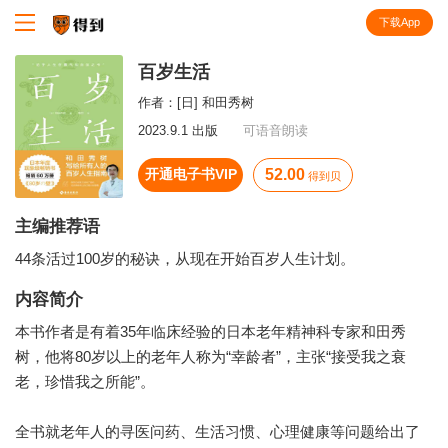
下载App
知识就在得到
百岁生活
作者：
[日] 和田秀树
2023.9.1 出版
可语音朗读
开通电子书VIP
52.00
得到贝
主编推荐语
44条活过100岁的秘诀，从现在开始百岁人生计划。
内容简介
本书作者是有着35年临床经验的日本老年精神科专家和田秀
树，他将80岁以上的老年人称为“幸龄者”，主张“接受我之衰
老，珍惜我之所能”。
全书就老年人的寻医问药、生活习惯、心理健康等问题给出了