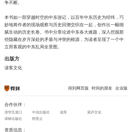
争不断。
本书如一部穿越时空的中东游记，以百年中东历史为经纬，巧
妙地将作者的现场观察与历史回溯交织在一起，创作出一幅细
腻生动的历史长卷。书中分章论述中东各大难题，深入挖掘那
些隐藏在岁月深处的矛盾与冲突的根源，为读者呈现了一个中
立而客观的中东乱局全景图。
出版方
读客文化
得到网页版
时间的朋友
企业版
知识就在得到
合作伙伴：
清华五道口
中信出版社
读库
湛庐文化
译林出版社
阿里云
资质信息：