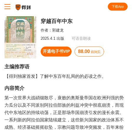
下载App
知识就在得到
穿越百年中东
作者：
郭建龙
2025.4.1 出版
可语音朗读
开通电子书VIP
88.00
得到贝
主编推荐语
【得到独家首发】了解中东百年乱局的的必读之作。
内容简介
第一次世界大战硝烟散尽，衰败的奥斯曼帝国在欧洲列强的势
力瓜分以及不同派别阿拉伯部族的利益冲突中彻底崩溃，而现
代中东地区的持续动荡，正是那场帝国崩溃引发的漫长余震。
一系列新的阿拉伯国家陆续建立，这些新兴国家的政治体系不
成熟、经济基础摇摇欲坠，宗教问题导致冲突频发，百年来纷