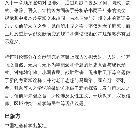
八十一章顺序逐句对照排列，通过对勘举要从字词、句式、韵
式、修辞、语义、结构等方面著手分析该书两千年来的演变，
揭示其中版本歧变和文本趋同、古本原貌与理想文本的辩证关
系，立前所未立之例，见前所未见之实，不仅对老子研究，而
且对於重新认识文献演变的规律和训诂校勘的常规策略亦有启
示意义。
析评引论部分在文献研究的基础上深入发掘天道、人道、辅万
物之自然、无为而无不为等概念和命题的历史意含与现代形
式、对知雄守雌、小国寡民、战胜举丧、无事取天下等命题做
了新的考辩和诠释，并对老子思想与马斯洛、霍布斯、蒂利
希、魁奈等人之学说的微妙关系做了新的探索，发前所未发之
言，倡前所未倡之旨，所论涉及女性主义、环境保护、宗教信
仰、区域冲突、科学与民主等现代议题。
出版方
中国社会科学出版社