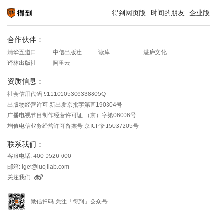
得到网页版
时间的朋友
企业版
知识就在得到
合作伙伴：
清华五道口
中信出版社
读库
湛庐文化
译林出版社
阿里云
资质信息：
社会信用代码 91110105306338805Q
出版物经营许可 新出发京批字第直190304号
广播电视节目制作经营许可证 （京）字第06006号
增值电信业务经营许可备案号 京ICP备15037205号
联系我们：
客服电话: 400-0526-000
邮箱: iget@luojilab.com
关注我们:
微信扫码 关注「得到」公众号