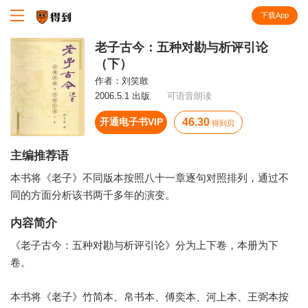
下载App
知识就在得到
老子古今：五种对勘与析评引论
（下）
作者：
刘笑敢
2006.5.1 出版
可语音朗读
开通电子书VIP
46.30
得到贝
主编推荐语
本书将《老子》不同版本按照八十一章逐句对照排列，通过不
同的方面分析该书两千多年的演变。
内容简介
《老子古今：五种对勘与析评引论》分为上下卷，本册为下
卷。
本书将《老子》竹简本、帛书本、傅奕本、河上本、王弼本按