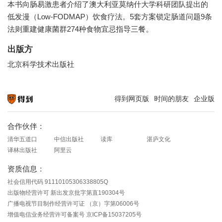
本书向肠易激患者介绍了澳大利亚莫纳什大学科研团队提出的
低发漫（Low-FODMAP）饮食疗法。5套方案锁定肠道问题9条
法则重建健康菌群274种食物宜忌指导三餐。
出版方
北京科学技术出版社
得到网页版
时间的朋友
企业版
知识就在得到
合作伙伴：
清华五道口
中信出版社
读库
湛庐文化
译林出版社
阿里云
资质信息：
社会信用代码 91110105306338805Q
出版物经营许可 新出发京批字第直190304号
广播电视节目制作经营许可证 （京）字第06006号
增值电信业务经营许可备案号 京ICP备15037205号