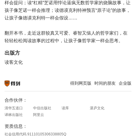
样会提问；读“杠精”芝诺用悖论逼疯无数哲学家的烧脑故事，让
孩子像芝诺一样会推理；读德谟克利特神预言“原子论”的故事，
让孩子像德谟克利特一样会假设……
翻开本书，走近这群较真又可爱、睿智又恼人的哲学家们，在
轻轻松松阅读故事的过程中，让孩子像哲学家一样会思考。
出版方
读客文化
得到网页版
时间的朋友
企业版
知识就在得到
合作伙伴：
清华五道口
中信出版社
读库
湛庐文化
译林出版社
阿里云
资质信息：
社会信用代码 91110105306338805Q