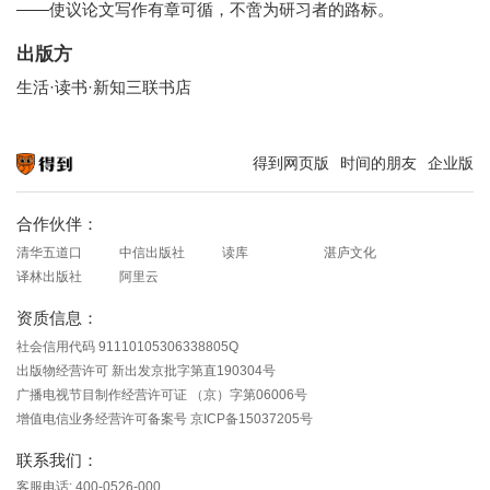
——使议论文写作有章可循，不啻为研习者的路标。
出版方
生活·读书·新知三联书店
得到网页版
时间的朋友
企业版
知识就在得到
合作伙伴：
清华五道口
中信出版社
读库
湛庐文化
译林出版社
阿里云
资质信息：
社会信用代码 91110105306338805Q
出版物经营许可 新出发京批字第直190304号
广播电视节目制作经营许可证 （京）字第06006号
增值电信业务经营许可备案号 京ICP备15037205号
联系我们：
客服电话: 400-0526-000