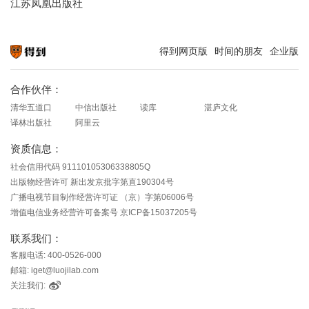
江苏凤凰出版社
得到网页版
时间的朋友
企业版
知识就在得到
合作伙伴：
清华五道口
中信出版社
读库
湛庐文化
译林出版社
阿里云
资质信息：
社会信用代码 91110105306338805Q
出版物经营许可 新出发京批字第直190304号
广播电视节目制作经营许可证 （京）字第06006号
增值电信业务经营许可备案号 京ICP备15037205号
联系我们：
客服电话: 400-0526-000
邮箱: iget@luojilab.com
关注我们: