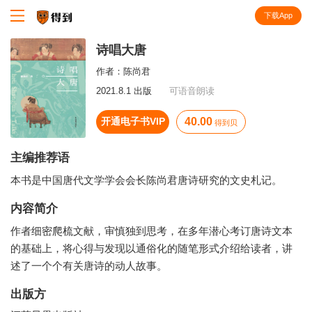
下载App
知识就在得到
诗唱大唐
作者：
陈尚君
2021.8.1 出版
可语音朗读
开通电子书VIP
40.00
得到贝
主编推荐语
本书是中国唐代文学学会会长陈尚君唐诗研究的文史札记。
内容简介
作者细密爬梳文献，审慎独到思考，在多年潜心考订唐诗文本
的基础上，将心得与发现以通俗化的随笔形式介绍给读者，讲
述了一个个有关唐诗的动人故事。
出版方