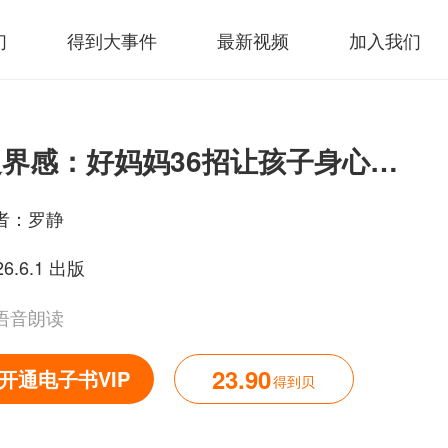
们
得到大事件
最新视频
加入我们
边界感：好妈妈36招让孩子身心健康不拒学
者：
罗静
26.6.1 出版
语音朗读
23.90
开通电子书VIP
得到贝