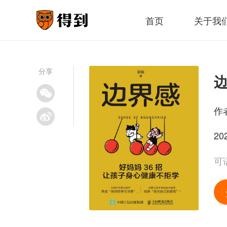
首页
关于我
分享
作
20
可