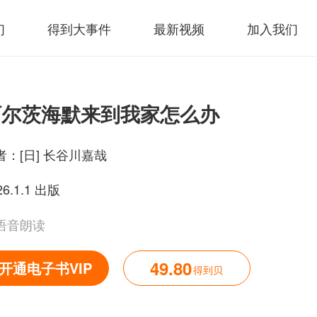
们
得到大事件
最新视频
加入我们
阿尔茨海默来到我家怎么办
者：
[日] 长谷川嘉哉
26.1.1 出版
语音朗读
49.80
开通电子书VIP
得到贝