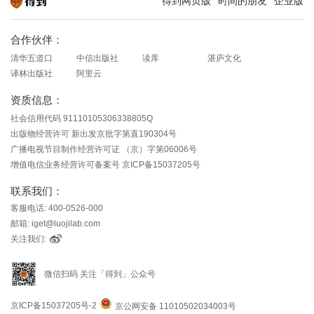
得到网页版
时间的朋友
企业版
知识就在得到
合作伙伴：
清华五道口
中信出版社
读库
湛庐文化
译林出版社
阿里云
资质信息：
社会信用代码 91110105306338805Q
出版物经营许可 新出发京批字第直190304号
广播电视节目制作经营许可证 （京）字第06006号
增值电信业务经营许可备案号 京ICP备15037205号
联系我们：
客服电话: 400-0526-000
邮箱: iget@luojilab.com
关注我们:
微信扫码 关注「得到」公众号
京ICP备15037205号-2
京公网安备 11010502034003号