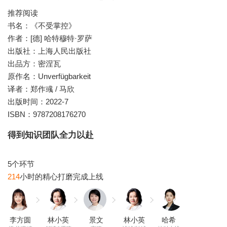
推荐阅读
书名：《不受掌控》
作者：[德] 哈特穆特·罗萨
出版社：上海人民出版社
出品方：密涅瓦
原作名：Unverfügbarkeit
译者：郑作彧 / 马欣
出版时间：2022-7
ISBN：9787208176270
得到知识团队全力以赴
214
李方圆
林小英
景文
林小英
哈希