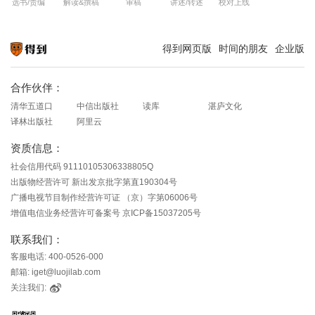
选书/责编
解读&撰稿
审稿
讲述/转述
校对上线
得到网页版
时间的朋友
企业版
知识就在得到
合作伙伴：
清华五道口
中信出版社
读库
湛庐文化
译林出版社
阿里云
资质信息：
社会信用代码 91110105306338805Q
出版物经营许可 新出发京批字第直190304号
广播电视节目制作经营许可证 （京）字第06006号
增值电信业务经营许可备案号 京ICP备15037205号
联系我们：
客服电话: 400-0526-000
邮箱: iget@luojilab.com
关注我们: