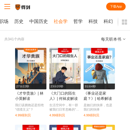
下载App
知识就在得到
职场
历史
中国历史
社会学
哲学
科技
科幻
艺术
每天听本书
共341个内容
全部
课程
每天听本书
电子书
27分22秒
23分20秒
31分4秒
《才华贵族》| 林
《大门口的陌生
《事业还是家
小英解读
人》| 何袜皮解读
庭？》| 哈希解读
我们该拥抱还是拒绝
生活空间中，有一群
是她们的抉择，也是
“优绩主义”？
被我们日常忽略的“隐
我们的抉择
形人”
4.99得到贝
4.99得到贝
4.99得到贝