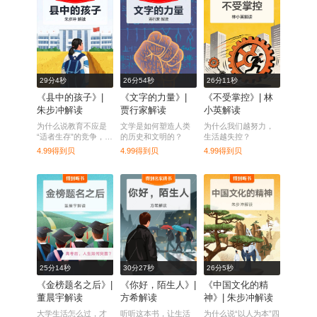
29分4秒
26分54秒
26分11秒
《县中的孩子》|
《文字的力量》|
《不受掌控》| 林
朱步冲解读
贾行家解读
小英解读
为什么说教育不应是
文学是如何塑造人类
为什么我们越努力，
“适者生存”的竞争，而
的历史和文明的？
生活越失控？
应该给孩子以希望？
4.99得到贝
4.99得到贝
4.99得到贝
25分14秒
30分27秒
26分5秒
《金榜题名之后》|
《你好，陌生人》|
《中国文化的精
董晨宇解读
方希解读
神》| 朱步冲解读
大学生活怎么过，才
听听这本书，让生活
为什么说“以人为本”四