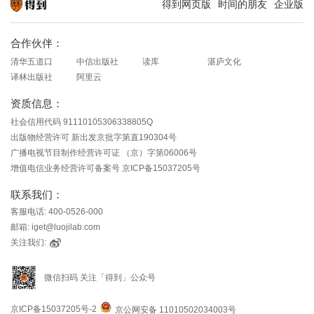
得到网页版
时间的朋友
企业版
知识就在得到
合作伙伴：
清华五道口
中信出版社
读库
湛庐文化
译林出版社
阿里云
资质信息：
社会信用代码 91110105306338805Q
出版物经营许可 新出发京批字第直190304号
广播电视节目制作经营许可证 （京）字第06006号
增值电信业务经营许可备案号 京ICP备15037205号
联系我们：
客服电话: 400-0526-000
邮箱: iget@luojilab.com
关注我们:
微信扫码 关注「得到」公众号
京ICP备15037205号-2
京公网安备 11010502034003号