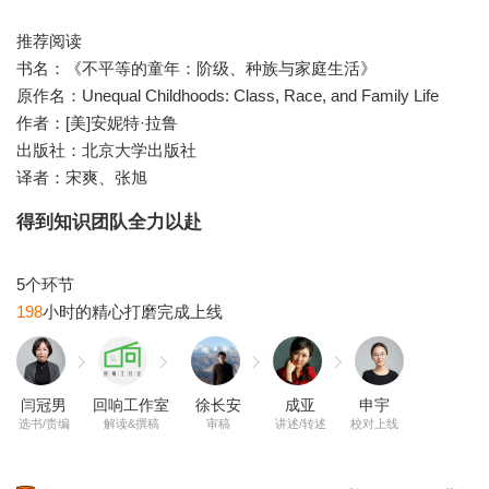
推荐阅读
书名：《不平等的童年：阶级、种族与家庭生活》
原作名：Unequal Childhoods: Class, Race, and Family Life
作者：[美]安妮特·拉鲁
出版社：北京大学出版社
译者：宋爽、张旭
得到知识团队全力以赴
198
闫冠男
回响工作室
徐长安
成亚
申宇
选书/责编
解读&撰稿
审稿
讲述/转述
校对上线