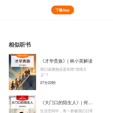
下载App
相似听书
《才华贵族》| 林小英解读
我们该拥抱还是拒绝“优绩主
义”？
27分22秒
《大门口的陌生人》| 何袜皮解读
生活空间中，有一群被我们日常