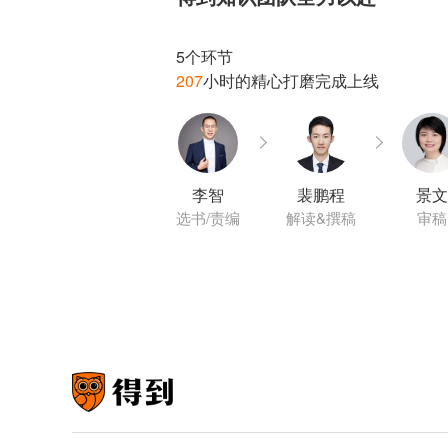
207
李智
裴鹏程
景文
选书/责编
解读&撰稿
审稿