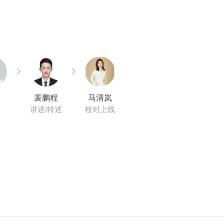
裴鹏程
马清岚
讲述/转述
校对上线