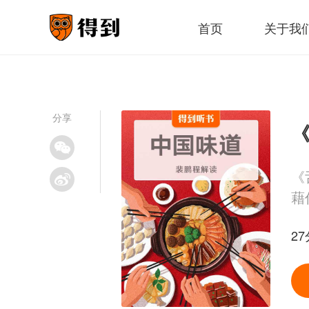
首页
关于我
分享
《
《
藉
27