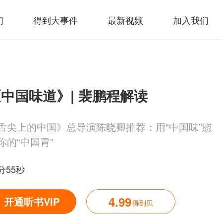
们
得到大事件
最新视频
加入我们
中国味道》| 裴鹏程解读
舌尖上的中国》总导演陈晓卿推荐：用“中国味”慰
你的“中国胃”
分55秒
4.99
开通听书VIP
得到贝