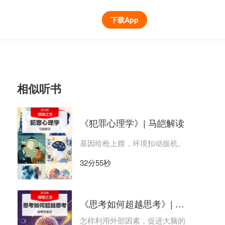
下载App
相似听书
《犯罪心理学》| 马皑解读
基因给枪上膛，环境扣动扳机。
32分55秒
《思考如何超越思考》| 陈章鱼解读
怎样利用外部因素，促进大脑的