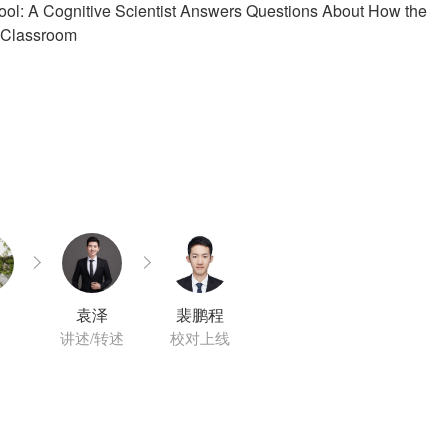
: A Cognitive Scientist Answers Questions About How the
e Classroom
袁泽
裴鹏程
讲述/转述
校对上线