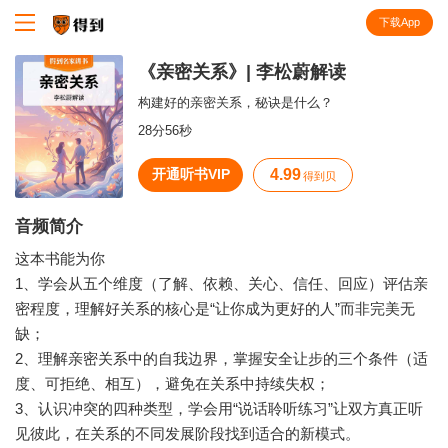
下载App
知识就在得到
《亲密关系》| 李松蔚解读
构建好的亲密关系，秘诀是什么？
28分56秒
开通听书VIP
4.99
得到贝
音频简介
这本书能为你
1、学会从五个维度（了解、依赖、关心、信任、回应）评估亲
密程度，理解好关系的核心是“让你成为更好的人”而非完美无
缺；
2、理解亲密关系中的自我边界，掌握安全让步的三个条件（适
度、可拒绝、相互），避免在关系中持续失权；
3、认识冲突的四种类型，学会用“说话聆听练习”让双方真正听
见彼此，在关系的不同发展阶段找到适合的新模式。