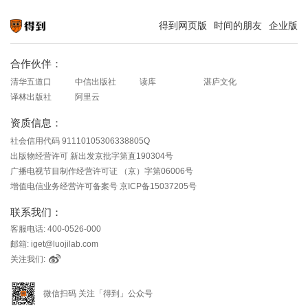
得到网页版
时间的朋友
企业版
知识就在得到
合作伙伴：
清华五道口
中信出版社
读库
湛庐文化
译林出版社
阿里云
资质信息：
社会信用代码 91110105306338805Q
出版物经营许可 新出发京批字第直190304号
广播电视节目制作经营许可证 （京）字第06006号
增值电信业务经营许可备案号 京ICP备15037205号
联系我们：
客服电话: 400-0526-000
邮箱: iget@luojilab.com
关注我们:
微信扫码 关注「得到」公众号