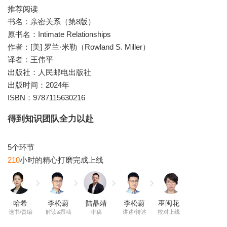
推荐阅读
书名：亲密关系（第8版）
原书名：Intimate Relationships
作者：[美] 罗兰·米勒（Rowland S. Miller）
译者：王伟平
出版社：人民邮电出版社
出版时间：2024年
ISBN：9787115630216
得到知识团队全力以赴
210
哈希
李松蔚
陆晶靖
李松蔚
巫闽花
选书/责编
解读&撰稿
审稿
讲述/转述
校对上线