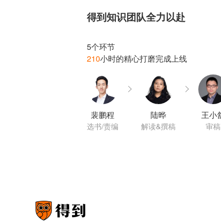
得到知识团队全力以赴
210
裴鹏程
陆晔
王小
选书/责编
解读&撰稿
审稿