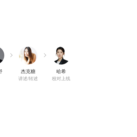
舒
杰克糖
哈希
讲述/转述
校对上线