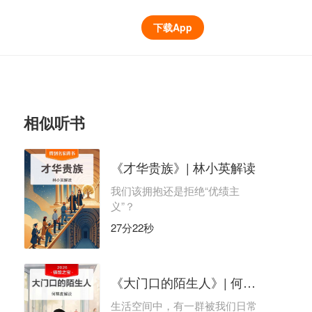
下载App
相似听书
《才华贵族》| 林小英解读
我们该拥抱还是拒绝“优绩主
义”？
27分22秒
《大门口的陌生人》| 何袜皮解读
生活空间中，有一群被我们日常