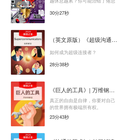
越休息越累？你可能治错了倦怠
30分27秒
（英文原版）《超级沟通者》｜哈希解读
如何成为超级连接者？
28分38秒
《巨人的工具》| 万维钢解读
真正的自由是自律，你要对自己
的世界拥有极端所有权。
23分43秒