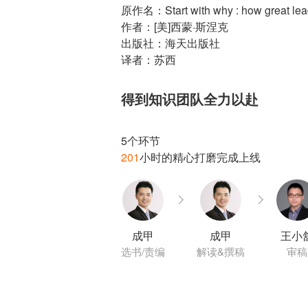
原作名：Start with why : how great leade
作者：[美]西蒙·斯涅克
出版社：海天出版社
译者：苏西
得到知识团队全力以赴
201
成甲
成甲
王小
选书/责编
解读&撰稿
审稿