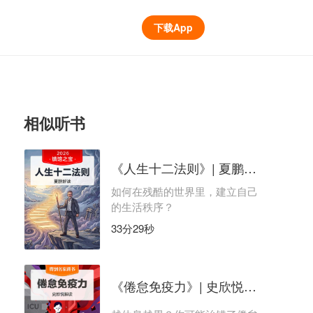
下载App
相似听书
《人生十二法则》| 夏鹏解读
如何在残酷的世界里，建立自己
的生活秩序？
33分29秒
《倦怠免疫力》| 史欣悦解读