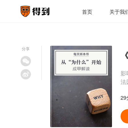
首页
关于我
分享
《
影
法
2