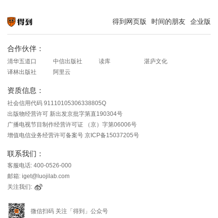
得到网页版
时间的朋友
企业版
知识就在得到
合作伙伴：
清华五道口
中信出版社
读库
湛庐文化
译林出版社
阿里云
资质信息：
社会信用代码 91110105306338805Q
出版物经营许可 新出发京批字第直190304号
广播电视节目制作经营许可证 （京）字第06006号
增值电信业务经营许可备案号 京ICP备15037205号
联系我们：
客服电话: 400-0526-000
邮箱: iget@luojilab.com
关注我们:
微信扫码 关注「得到」公众号