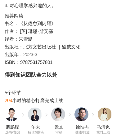
推荐阅读
书名：《从倦怠到闪耀》
作者： [英] 琳恩·斯宾塞
译者：朱雪涵
出版社：北方文艺出版社 ｜酷威文化
出版年：2023-3
ISBN：9787531757801
得到知识团队全力以赴
209
裴鹏程
午未
景文
徐惟杰
马清岚
选书/责编
解读&撰稿
审稿
讲述/转述
校对上线