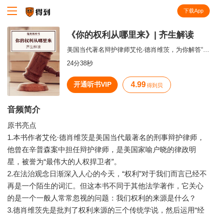
下载App
知识就在得到
《你的权利从哪里来》| 齐生解读
美国当代著名辩护律师艾伦·德肖维茨，为你解答“权利”的来源。
24分38秒
开通听书VIP
4.99
得到贝
音频简介
原书亮点
1.本书作者艾伦·德肖维茨是美国当代最著名的刑事辩护律师，
他曾在辛普森案中担任辩护律师，是美国家喻户晓的律政明
星，被誉为“最伟大的人权捍卫者”。
2.在法治观念日渐深入人心的今天，“权利”对于我们而言已经不
再是一个陌生的词汇。但这本书不同于其他法学著作，它关心
的是一个一般人常常忽视的问题：我们权利的来源是什么？
3.德肖维茨先是批判了权利来源的三个传统学说，然后运用“经