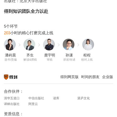
出版社：北京大学出版社
得到知识团队全力以赴
203
潘屿晨
齐生
鹿宇明
孙潇
程程
选书/责编
解读&撰稿
审稿
讲述/转述
校对上线
得到网页版
时间的朋友
企业版
知识就在得到
合作伙伴：
清华五道口
中信出版社
读库
湛庐文化
译林出版社
阿里云
资质信息：