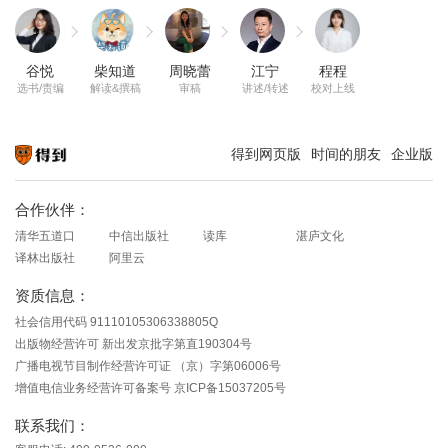
谷悦
柴知道
周晓蕾
江宁
程程
选书/责编
解读&撰稿
审稿
讲述/转述
校对上线
得到网页版
时间的朋友
企业版
知识就在得到
合作伙伴：
清华五道口
中信出版社
读库
湛庐文化
译林出版社
阿里云
资质信息：
社会信用代码 91110105306338805Q
出版物经营许可 新出发京批字第直190304号
广播电视节目制作经营许可证 （京）字第06006号
增值电信业务经营许可备案号 京ICP备15037205号
联系我们：