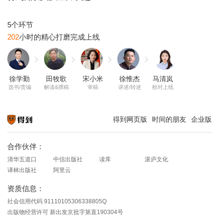
202
徐学勤
田牧歌
宋小米
徐惟杰
马清岚
选书/责编
解读&撰稿
审稿
讲述/转述
校对上线
得到网页版
时间的朋友
企业版
知识就在得到
合作伙伴：
清华五道口
中信出版社
读库
湛庐文化
译林出版社
阿里云
资质信息：
社会信用代码 91110105306338805Q
出版物经营许可 新出发京批字第直190304号