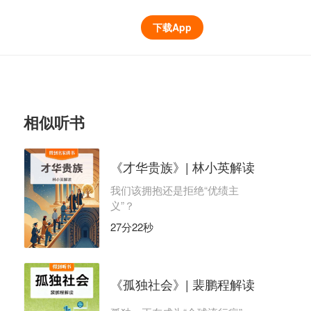
下载App
相似听书
《才华贵族》| 林小英解读
我们该拥抱还是拒绝“优绩主
义”？
27分22秒
《孤独社会》| 裴鹏程解读