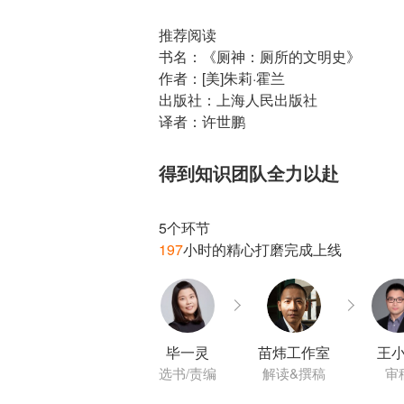
推荐阅读
书名：《厕神：厕所的文明史》
作者：[美]朱莉·霍兰
出版社：上海人民出版社
译者：许世鹏
得到知识团队全力以赴
197
毕一灵
苗炜工作室
王
选书/责编
解读&撰稿
审