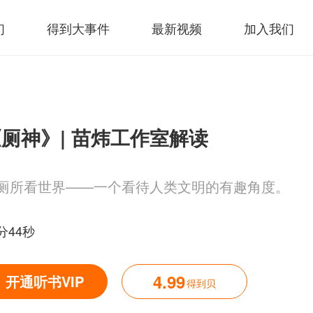
们
得到大事件
最新视频
加入我们
厕神》| 苗炜工作室解读
厕所看世界——一个看待人类文明的有趣角度。
分44秒
4.99
开通听书VIP
得到贝