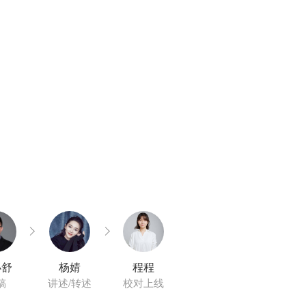
小舒
杨婧
程程
稿
讲述/转述
校对上线