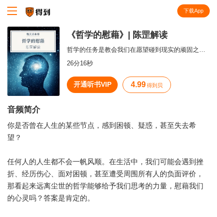
下载App
知识就在得到
《哲学的慰藉》| 陈罡解读
哲学的任务是教会我们在愿望碰到现实的顽固之壁时，以一个柔软的方式着陆。
26分16秒
开通听书VIP
4.99
得到贝
音频简介
你是否曾在人生的某些节点，感到困顿、疑惑，甚至失去希
望？
任何人的人生都不会一帆风顺。在生活中，我们可能会遇到挫
折、经历伤心、面对困顿，甚至遭受周围所有人的负面评价，
那看起来远离尘世的哲学能够给予我们思考的力量，慰藉我们
的心灵吗？答案是肯定的。