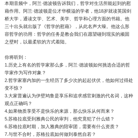
本期音频中，阿兰·德波顿告诉我们，哲学对生活所能起到的慰
藉作用。阿兰·德波顿是位才华横溢的学者，他18岁就读英国剑
桥大学，通读文学、艺术、美学、哲学和心理方面的书籍。他
三十出头就出版了《哲学的慰藉》，从此名声大噪。他这么形
容哲学的功用：哲学的任务是教会我们在愿望碰到现实的顽固
之壁时，以最柔软的方式着陆。
你将听到：
1.历史上有名的哲学家那么多，阿兰·德波顿如何挑选合适的哲
学家作为写作对象？
2.哲学家塞内加的一生经历了多少次的起起伏伏，他如何过得处
变不惊？
3.大家普遍认为伊壁鸠鲁是享乐和追求感官刺激的代名词，这种
观点正确吗？
4.如果物质享受不是快乐的来源，那么快乐从何而来？
5.苏格拉底受到雅典公民的审判，他究竟犯了什么错？
6.苏格拉底时期，加入雅典的陪审团，需要有什么资质？
7.与世不合时，苏格拉底如何做到泰然自若？