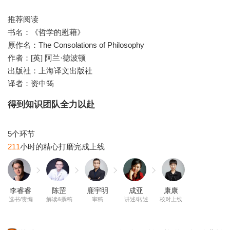
推荐阅读
书名：《哲学的慰藉》
原作名：The Consolations of Philosophy
作者：[英] 阿兰·德波顿
出版社：上海译文出版社
译者：资中筠
得到知识团队全力以赴
211
李睿睿
陈罡
鹿宇明
成亚
康康
选书/责编
解读&撰稿
审稿
讲述/转述
校对上线