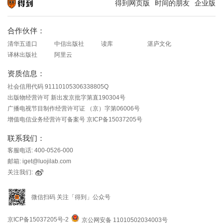
得到网页版
时间的朋友
企业版
知识就在得到
合作伙伴：
清华五道口
中信出版社
读库
湛庐文化
译林出版社
阿里云
资质信息：
社会信用代码 91110105306338805Q
出版物经营许可 新出发京批字第直190304号
广播电视节目制作经营许可证 （京）字第06006号
增值电信业务经营许可备案号 京ICP备15037205号
联系我们：
客服电话: 400-0526-000
邮箱: iget@luojilab.com
关注我们:
微信扫码 关注「得到」公众号
京ICP备15037205号-2
京公网安备 11010502034003号