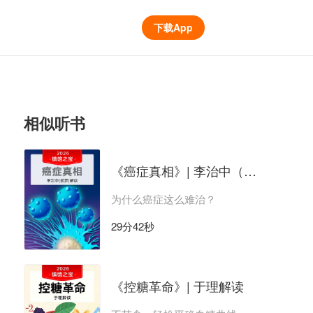
下载App
相似听书
《癌症真相》| 李治中（菠萝）解读
为什么癌症这么难治？
29分42秒
《控糖革命》| 于理解读