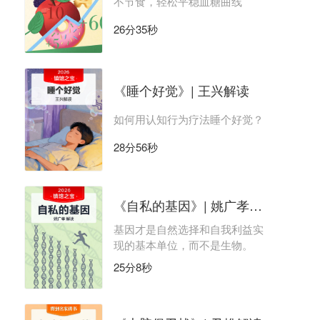
不节食，轻松平稳血糖曲线
26分35秒
《睡个好觉》| 王兴解读
如何用认知行为疗法睡个好觉？
28分56秒
《自私的基因》| 姚广孝解读
基因才是自然选择和自我利益实
现的基本单位，而不是生物。
25分8秒