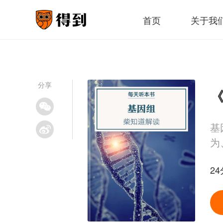
首页
关于我
分享
《
基
为
24