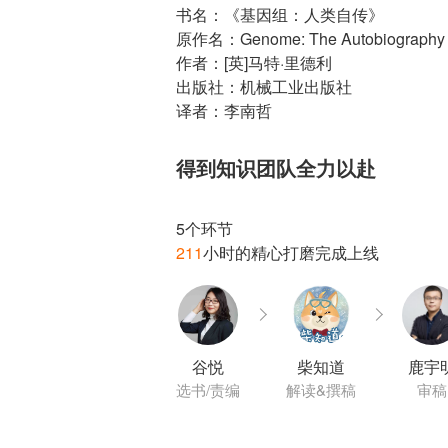
书名：《基因组：人类自传》
原作名：Genome: The Autobiography of 
作者：[英]马特·里德利
出版社：机械工业出版社
译者：李南哲
得到知识团队全力以赴
211
谷悦
柴知道
鹿宇
选书/责编
解读&撰稿
审稿