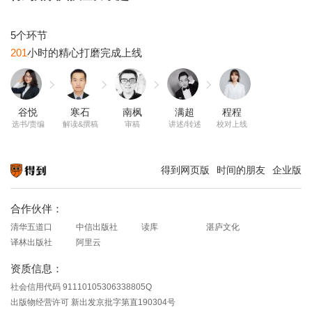
201
谷悦
寒石
南枫
满超
程程
选书/责编
解读&撰稿
审稿
讲述/转述
校对上线
得到网页版
时间的朋友
企业版
知识就在得到
合作伙伴：
清华五道口
中信出版社
读库
湛庐文化
译林出版社
阿里云
资质信息：
社会信用代码 91110105306338805Q
出版物经营许可 新出发京批字第直190304号