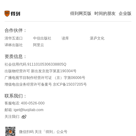
得到网页版
时间的朋友
企业版
知识就在得到
合作伙伴：
清华五道口
中信出版社
读库
湛庐文化
译林出版社
阿里云
资质信息：
社会信用代码 91110105306338805Q
出版物经营许可 新出发京批字第直190304号
广播电视节目制作经营许可证 （京）字第06006号
增值电信业务经营许可备案号 京ICP备15037205号
联系我们：
客服电话: 400-0526-000
邮箱: iget@luojilab.com
关注我们:
微信扫码 关注「得到」公众号