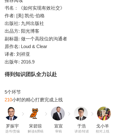
推荐阅读
书名：《如何实现有效社交》
作者: [美] 凯伦·伯格
出版社: 九州出版社
出品方: 阳光博客
副标题: 做一个高段位的沟通者
原作名: Loud & Clear
译者: 刘祥亚
出版年: 2016.9
得到知识团队全力以赴
210
罗振宇
宋碧琼
宣宣
于浩
戈小羊
选书/责编
解读&撰稿
审稿
讲述/转述
校对上线