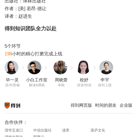
出版社：译林出版社
作者：[美] 若昂·德让
译者：赵进生
得到知识团队全力以赴
198
毕一灵
小白工作室
周晓蕾
校妤
申宇
选书/责编
解读&撰稿
审稿
讲述/转述
校对上线
得到网页版
时间的朋友
企业版
知识就在得到
合作伙伴：
清华五道口
中信出版社
读库
湛庐文化