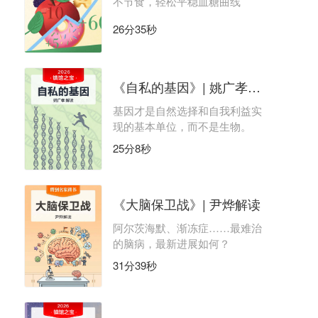
不节食，轻松平稳血糖曲线
26分35秒
《自私的基因》| 姚广孝解读
基因才是自然选择和自我利益实
现的基本单位，而不是生物。
25分8秒
《大脑保卫战》| 尹烨解读
阿尔茨海默、渐冻症……最难治
的脑病，最新进展如何？
31分39秒