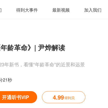
们
得到大事件
最新视频
加入我们
年龄革命》| 尹烨解读
023年新书，看懂“年龄革命”的近景和远景
分21秒
4.99
开通听书VIP
得到贝