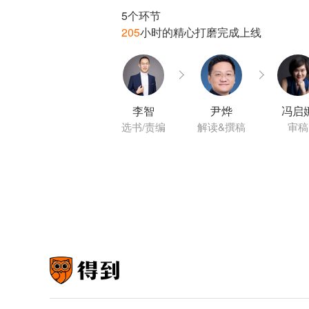
205
李智
尹烨
冯启
选书/责编
解读&撰稿
审稿