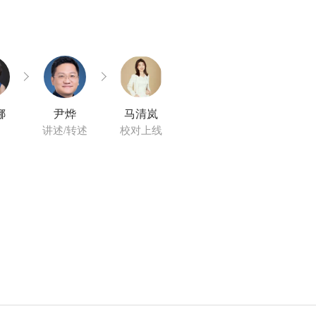
娜
尹烨
马清岚
讲述/转述
校对上线