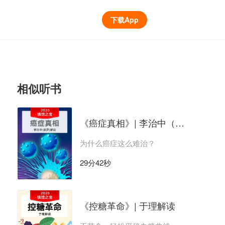
下载App
相似听书
《癌症真相》| 李治中（菠萝）解读
为什么癌症这么难治？
29分42秒
《控糖革命》| 于理解读