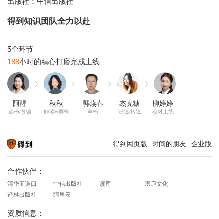
得到知识团队全力以赴
188
阿醒
秋秋
郭燕春
杰克糖
柳婷婷
选书/责编
解读&撰稿
审稿
讲述/转述
校对上线
得到网页版
时间的朋友
企业版
知识就在得到
合作伙伴：
清华五道口
中信出版社
读库
湛庐文化
译林出版社
阿里云
资质信息：