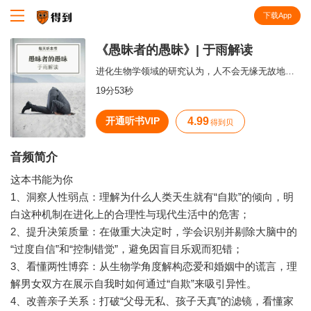
下载App
知识就在得到
《愚昧者的愚昧》| 于雨解读
进化生物学领域的研究认为，人不会无缘无故地自欺，我们欺骗自己是为了更好地欺骗别人。
19分53秒
开通听书VIP
4.99
得到贝
音频简介
这本书能为你
1、洞察人性弱点：理解为什么人类天生就有“自欺”的倾向，明
白这种机制在进化上的合理性与现代生活中的危害；
2、提升决策质量：在做重大决定时，学会识别并剔除大脑中的
“过度自信”和“控制错觉”，避免因盲目乐观而犯错；
3、看懂两性博弈：从生物学角度解构恋爱和婚姻中的谎言，理
解男女双方在展示自我时如何通过“自欺”来吸引异性。
4、改善亲子关系：打破“父母无私、孩子天真”的滤镜，看懂家