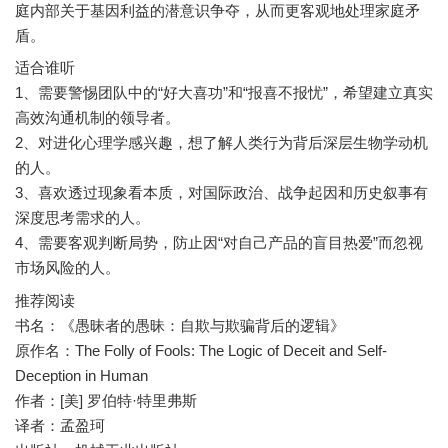
庭内部关于基因利益的潜意识争夺，从而更客观地处理家庭矛
盾。
适合谁听
1、需要警惕团队中的“好大喜功”和“报喜不报忧”，希望建立真实
高效沟通机制的领导者。
2、对进化心理学感兴趣，想了解人类行为背后深层生物学动机
的人。
3、喜欢透过现象看本质，对国际政治、战争起因和历史叙事有
深度思考需求的人。
4、需要客观判断局势，防止因“对自己产品的盲目热爱”而忽视
市场风险的人。
推荐阅读
书名：《愚昧者的愚昧：自欺与欺骗背后的逻辑》
原作名：The Folly of Fools: The Logic of Deceit and Self-
Deception in Human
作者：[美] 罗伯特·特里弗斯
译者：孟盈珂