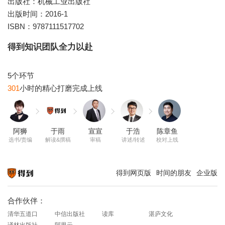
出版社：机械工业出版社
出版时间：2016-1
ISBN：9787111517702
得到知识团队全力以赴
301
阿狮
于雨
宣宣
于浩
陈章鱼
选书/责编
解读&撰稿
审稿
讲述/转述
校对上线
得到网页版
时间的朋友
企业版
知识就在得到
合作伙伴：
清华五道口
中信出版社
读库
湛庐文化