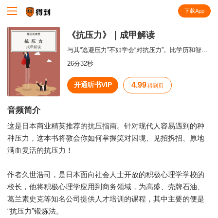
下载App
知识就在得到
《抗压力》｜成甲解读
与其“逃避压力”不如学会“对抗压力”。比学历和智商更重要的是“抗压力”锻炼法，日本积极心理学认证培训师久世浩司，将告诉你让松下幸之助和乔布斯都受益匪浅的积极心理学诀窍。
26分32秒
开通听书VIP
4.99
得到贝
音频简介
这是日本商业精英推荐的抗压指南。针对现代人容易遇到的种
种压力，这本书将教会你如何掌握笑对困境、见招拆招、原地
满血复活的抗压力！
作者久世浩司，是日本面向社会人士开放的积极心理学学校的
校长，他将积极心理学应用到商务领域，为高盛、壳牌石油、
葛兰素史克等知名公司提供人才培训的课程，其中主要的便是
“抗压力”锻炼法。