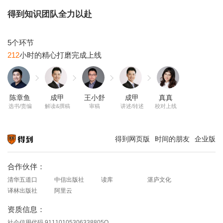
得到知识团队全力以赴
212
陈章鱼
成甲
王小舒
成甲
真真
选书/责编
解读&撰稿
审稿
讲述/转述
校对上线
得到网页版
时间的朋友
企业版
知识就在得到
合作伙伴：
清华五道口
中信出版社
读库
湛庐文化
译林出版社
阿里云
资质信息：
社会信用代码 91110105306338805Q