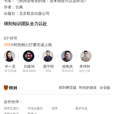
书名：《拆掉思维里的墙：原来我还可以这样活》
作者：古典
出版社：北京联合出版公司
得到知识团队全力以赴
209
毕一灵
刘家琦
鹿宇明
徐惟杰
李仲轲
选书/责编
解读&撰稿
审稿
讲述/转述
校对上线
得到网页版
时间的朋友
企业版
知识就在得到
合作伙伴：
清华五道口
中信出版社
读库
湛庐文化