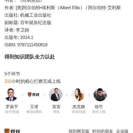
书名：《控制焦虑》
作者: [美]阿尔伯特•埃利斯（Albert Ellis） / 阿尔伯特·艾利斯
出版社: 机械工业出版社
副标题: 百年诞辰纪念版
译者: 李卫娟
出版年: 2014.1
ISBN: 9787111450818
得到知识团队全力以赴
210
罗振宇
王谨
宣宣
杰克糖
徐竹
选书/责编
解读&撰稿
审稿
讲述/转述
校对上线
得到网页版
时间的朋友
企业版