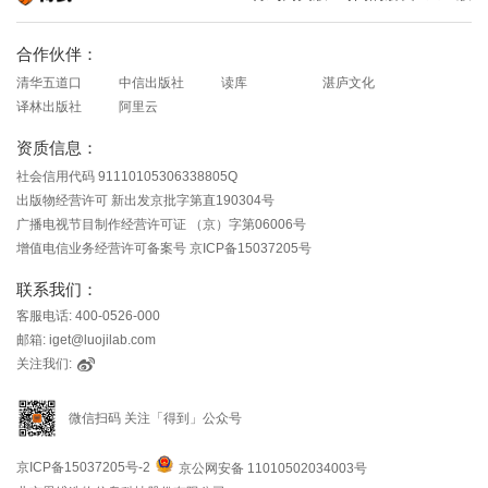
知识就在得到
合作伙伴：
清华五道口
中信出版社
读库
湛庐文化
译林出版社
阿里云
资质信息：
社会信用代码 91110105306338805Q
出版物经营许可 新出发京批字第直190304号
广播电视节目制作经营许可证 （京）字第06006号
增值电信业务经营许可备案号 京ICP备15037205号
联系我们：
客服电话: 400-0526-000
邮箱: iget@luojilab.com
关注我们:
微信扫码 关注「得到」公众号
京ICP备15037205号-2
京公网安备 11010502034003号