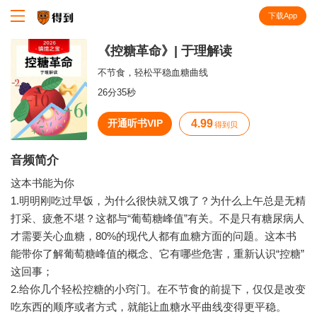
下载App
知识就在得到
《控糖革命》| 于理解读
不节食，轻松平稳血糖曲线
26分35秒
开通听书VIP
4.99
得到贝
音频简介
这本书能为你
1.明明刚吃过早饭，为什么很快就又饿了？为什么上午总是无精
打采、疲惫不堪？这都与“葡萄糖峰值”有关。不是只有糖尿病人
才需要关心血糖，80%的现代人都有血糖方面的问题。这本书
能带你了解葡萄糖峰值的概念、它有哪些危害，重新认识“控糖”
这回事；
2.给你几个轻松控糖的小窍门。在不节食的前提下，仅仅是改变