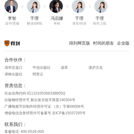
李智
于理
冯启娜
于理
于理
选书/责编
解读&撰稿
审稿
讲述/转述
校对上线
得到网页版
时间的朋友
企业版
知识就在得到
合作伙伴：
清华五道口
中信出版社
读库
湛庐文化
译林出版社
阿里云
资质信息：
社会信用代码 91110105306338805Q
出版物经营许可 新出发京批字第直190304号
广播电视节目制作经营许可证 （京）字第06006号
增值电信业务经营许可备案号 京ICP备15037205号
联系我们：
客服电话: 400-0526-000