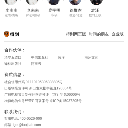
李南南
李南南
鹿宇明
徐惟杰
袁泽
选书/责编
解读&撰稿
审稿
讲述/转述
校对上线
得到网页版
时间的朋友
企业版
知识就在得到
合作伙伴：
清华五道口
中信出版社
读库
湛庐文化
译林出版社
阿里云
资质信息：
社会信用代码 91110105306338805Q
出版物经营许可 新出发京批字第直190304号
广播电视节目制作经营许可证 （京）字第06006号
增值电信业务经营许可备案号 京ICP备15037205号
联系我们：
客服电话: 400-0526-000
邮箱: iget@luojilab.com