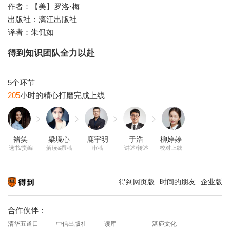
作者：【美】罗洛·梅
出版社：漓江出版社
译者：朱侃如
得到知识团队全力以赴
205
褚笑
梁境心
鹿宇明
于浩
柳婷婷
选书/责编
解读&撰稿
审稿
讲述/转述
校对上线
得到网页版
时间的朋友
企业版
知识就在得到
合作伙伴：
清华五道口
中信出版社
读库
湛庐文化