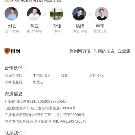
203
刘玄
陈罡
孙珺
杨婧
申宇
选书/责编
解读&撰稿
审稿
讲述/转述
校对上线
得到网页版
时间的朋友
企业版
知识就在得到
合作伙伴：
清华五道口
中信出版社
读库
湛庐文化
译林出版社
阿里云
资质信息：
社会信用代码 91110105306338805Q
出版物经营许可 新出发京批字第直190304号
广播电视节目制作经营许可证 （京）字第06006号
增值电信业务经营许可备案号 京ICP备15037205号
联系我们：