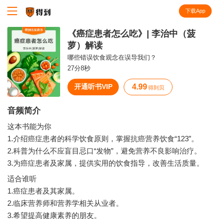
下载App
知识就在得到
《癌症患者怎么吃》| 李治中（菠
萝）解读
哪些错误饮食观念在误导我们？
27分8秒
开通听书VIP
4.99
得到贝
音频简介
这本书能为你
1.介绍癌症患者的科学饮食原则，掌握抗癌营养饮食“123”。
2.科普为什么不应盲目忌口“发物”，避免营养不良影响治疗。
适合谁听
1.癌症患者及其家属。
2.临床营养师和营养学相关从业者。