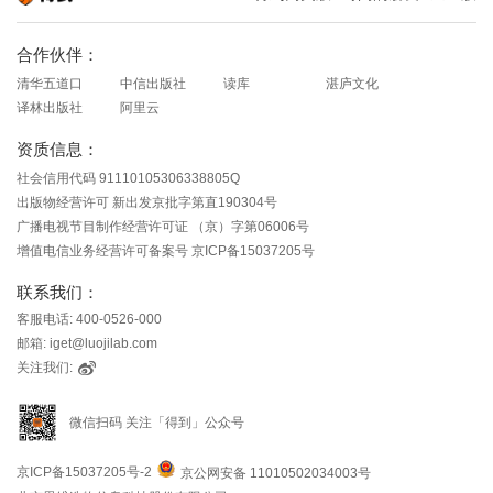
知识就在得到
合作伙伴：
清华五道口
中信出版社
读库
湛庐文化
译林出版社
阿里云
资质信息：
社会信用代码 91110105306338805Q
出版物经营许可 新出发京批字第直190304号
广播电视节目制作经营许可证 （京）字第06006号
增值电信业务经营许可备案号 京ICP备15037205号
联系我们：
客服电话: 400-0526-000
邮箱: iget@luojilab.com
关注我们:
微信扫码 关注「得到」公众号
京ICP备15037205号-2
京公网安备 11010502034003号