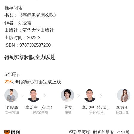
推荐阅读
书名：《癌症患者怎么吃》
作者：孙凌霞
出版社：清华大学出版社
出版时间：2022-2
ISBN：9787302587200
得到知识团队全力以赴
206
吴俊庭
李治中（菠萝）
景文
李治中（菠萝）
李方圆
选书/责编
解读&撰稿
审稿
讲述/转述
校对上线
得到网页版
时间的朋友
企业版