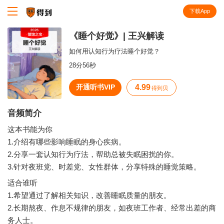
下载App
知识就在得到
《睡个好觉》| 王兴解读
如何用认知行为疗法睡个好觉？
28分56秒
开通听书VIP
4.99
得到贝
音频简介
这本书能为你
1.介绍有哪些影响睡眠的身心疾病。
2.分享一套认知行为疗法，帮助总被失眠困扰的你。
适合谁听
1.希望通过了解相关知识，改善睡眠质量的朋友。
2.长期熬夜、作息不规律的朋友，如夜班工作者、经常出差的商