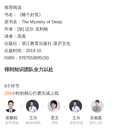
推荐阅读
书名：《睡个好觉》
原书名：The Mystery of Sleep
作者：[加] 迈尔·克利格
译者：高嵩
出版社：浙江教育出版社·湛庐文化
出版时间：2019-10
ISBN：9787553695150
得到知识团队全力以赴
208
裴鹏程
王兴
景文
王兴
吴俊庭
选书/责编
解读&撰稿
审稿
讲述/转述
校对上线