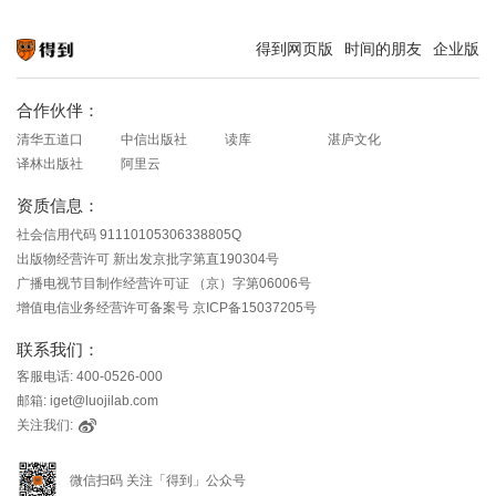
得到网页版
时间的朋友
企业版
知识就在得到
合作伙伴：
清华五道口
中信出版社
读库
湛庐文化
译林出版社
阿里云
资质信息：
社会信用代码 91110105306338805Q
出版物经营许可 新出发京批字第直190304号
广播电视节目制作经营许可证 （京）字第06006号
增值电信业务经营许可备案号 京ICP备15037205号
联系我们：
客服电话: 400-0526-000
邮箱: iget@luojilab.com
关注我们:
微信扫码 关注「得到」公众号