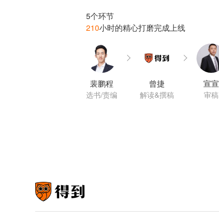
210
裴鹏程
曾捷
宣宣
选书/责编
解读&撰稿
审稿