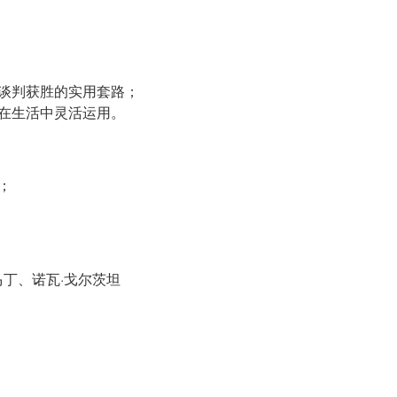
、谈判获胜的实用套路；
你在生活中灵活运用。
；
马丁、诺瓦·戈尔茨坦