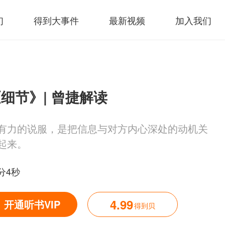
们
得到大事件
最新视频
加入我们
细节》| 曾捷解读
有力的说服，是把信息与对方内心深处的动机关
起来。
6分4秒
4.99
开通听书VIP
得到贝