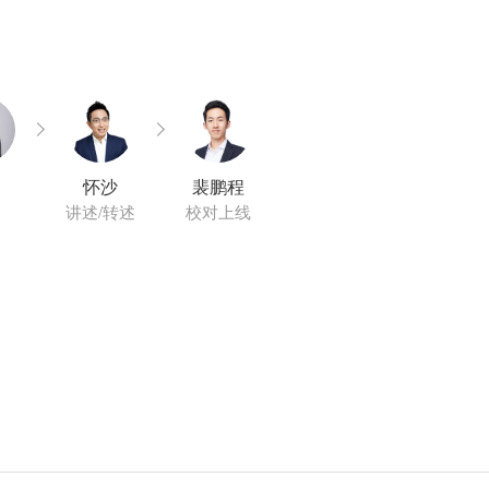
怀沙
裴鹏程
讲述/转述
校对上线