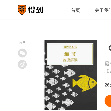
首页
关于我
分享
《
最
联
2