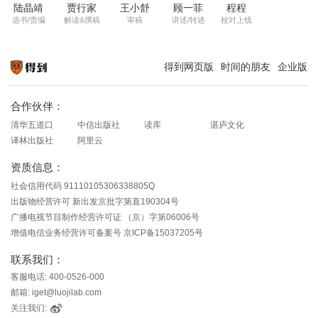
陆晶靖
贾行家
王小舒
顾一菲
程程
选书/责编
解读&撰稿
审稿
讲述/转述
校对上线
得到网页版
时间的朋友
企业版
知识就在得到
合作伙伴：
清华五道口
中信出版社
读库
湛庐文化
译林出版社
阿里云
资质信息：
社会信用代码 91110105306338805Q
出版物经营许可 新出发京批字第直190304号
广播电视节目制作经营许可证 （京）字第06006号
增值电信业务经营许可备案号 京ICP备15037205号
联系我们：
客服电话: 400-0526-000
邮箱: iget@luojilab.com
关注我们: