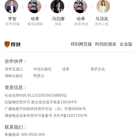
李智
哈希
冯启娜
哈希
马清岚
选书/责编
解读&撰稿
审稿
讲述/转述
校对上线
得到网页版
时间的朋友
企业版
知识就在得到
合作伙伴：
清华五道口
中信出版社
读库
湛庐文化
译林出版社
阿里云
资质信息：
社会信用代码 91110105306338805Q
出版物经营许可 新出发京批字第直190304号
广播电视节目制作经营许可证 （京）字第06006号
增值电信业务经营许可备案号 京ICP备15037205号
联系我们：
客服电话: 400-0526-000