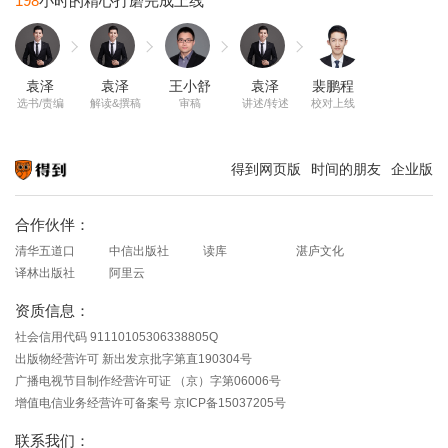
198
袁泽
袁泽
王小舒
袁泽
裴鹏程
选书/责编
解读&撰稿
审稿
讲述/转述
校对上线
得到网页版
时间的朋友
企业版
知识就在得到
合作伙伴：
清华五道口
中信出版社
读库
湛庐文化
译林出版社
阿里云
资质信息：
社会信用代码 91110105306338805Q
出版物经营许可 新出发京批字第直190304号
广播电视节目制作经营许可证 （京）字第06006号
增值电信业务经营许可备案号 京ICP备15037205号
联系我们：