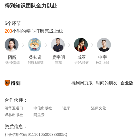
得到知识团队全力以赴
203
阿醒
柴知道
鹿宇明
成亚
申宇
选书/责编
解读&撰稿
审稿
讲述/转述
校对上线
得到网页版
时间的朋友
企业版
知识就在得到
合作伙伴：
清华五道口
中信出版社
读库
湛庐文化
译林出版社
阿里云
资质信息：
社会信用代码 91110105306338805Q