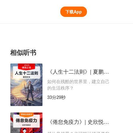
下载App
相似听书
《人生十二法则》| 夏鹏解读
如何在残酷的世界里，建立自己
的生活秩序？
33分29秒
《倦怠免疫力》| 史欣悦解读