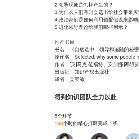
2.领导现象是怎样产生的？
3.为什么人们有时会选出给社会带来
4.政治家们是如何利用错配假设来影
5.进化领导理论给我们哪些启示？
推荐书目
书名：《自然选中：领导和追随的秘密
原作名：Selected: why some people lead,
作者：[英]马克·范福特、安加娜·阿胡贾
出版社：知识产权出版社
译者：吴宝沛
得到知识团队全力以赴
198