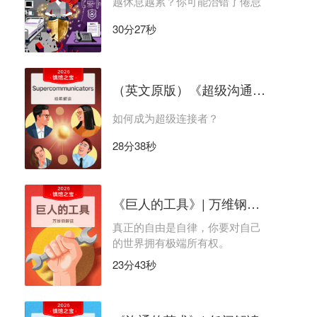
越休息越累？你可能治错了倦怠
30分27秒
（英文原版）《超级沟通者》｜哈希解读
如何成为超级连接者？
28分38秒
《巨人的工具》| 万维钢解读
真正的自由是自律，你要对自己
的世界拥有极端所有权。
23分43秒