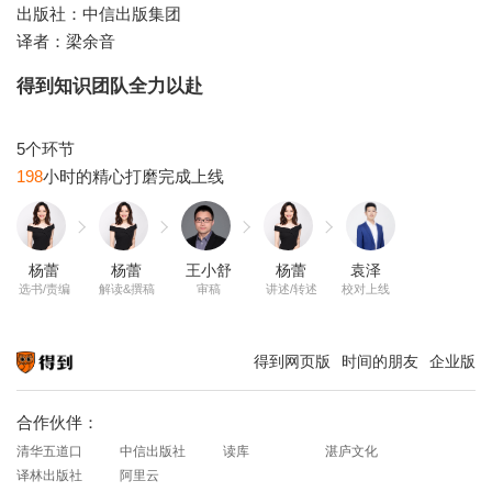
出版社：中信出版集团
译者：梁余音
得到知识团队全力以赴
198
杨蕾
杨蕾
王小舒
杨蕾
袁泽
选书/责编
解读&撰稿
审稿
讲述/转述
校对上线
得到网页版
时间的朋友
企业版
知识就在得到
合作伙伴：
清华五道口
中信出版社
读库
湛庐文化
译林出版社
阿里云