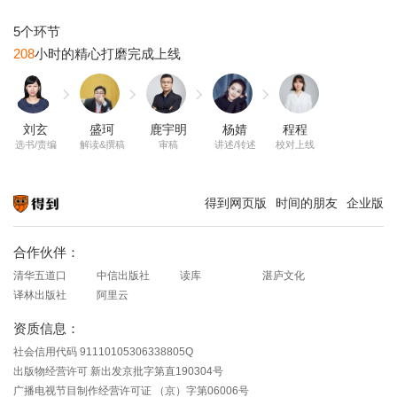
208
刘玄
盛珂
鹿宇明
杨婧
程程
选书/责编
解读&撰稿
审稿
讲述/转述
校对上线
得到网页版
时间的朋友
企业版
知识就在得到
合作伙伴：
清华五道口
中信出版社
读库
湛庐文化
译林出版社
阿里云
资质信息：
社会信用代码 91110105306338805Q
出版物经营许可 新出发京批字第直190304号
广播电视节目制作经营许可证 （京）字第06006号