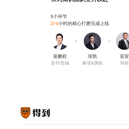
210
裴鹏程
张凯
宣宣
选书/责编
解读&撰稿
审稿