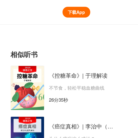
下载App
相似听书
《控糖革命》| 于理解读
不节食，轻松平稳血糖曲线
26分35秒
《癌症真相》| 李治中（菠萝）解读