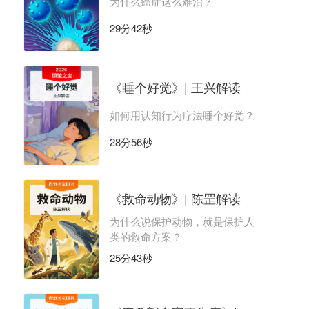
为什么癌症这么难治？
29分42秒
《睡个好觉》| 王兴解读
如何用认知行为疗法睡个好觉？
28分56秒
《救命动物》| 陈罡解读
为什么说保护动物，就是保护人
类的救命方案？
25分43秒