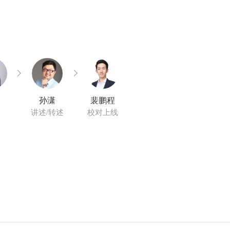
孙潇
裴鹏程
讲述/转述
校对上线